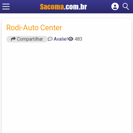
Sacoma
.com.br
Cadastrar empresa
Fazer login
Rodi-Auto Center
Criar conta
Compartilhar
Avalie!
483