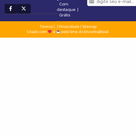
Com
destaque
|
Grátis
Termos
|
Privacidade
|
Sitemap
Criado com
e
pelo time do EncontraBrasil