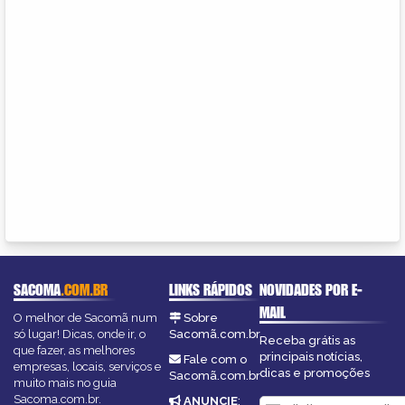
SACOMA
.COM.BR
LINKS RÁPIDOS
NOVIDADES POR E-
MAIL
O melhor de Sacomã num
Sobre
só lugar! Dicas, onde ir, o
Sacomã.com.br
Receba grátis as
que fazer, as melhores
principais notícias,
Fale com o
empresas, locais, serviços e
dicas e promoções
Sacomã.com.br
muito mais no guia
Sacoma.com.br.
ANUNCIE
: